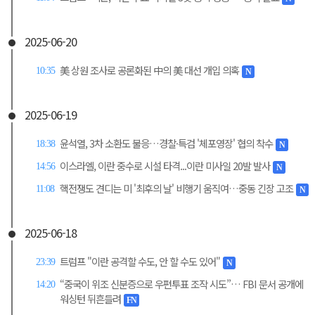
2025-06-20
美 상원 조사로 공론화된 中의 美 대선 개입 의혹
10:35
N
2025-06-19
윤석열, 3차 소환도 불응…경찰·특검 '체포영장' 협의 착수
18:38
N
이스라엘, 이란 중수로 시설 타격...이란 미사일 20발 발사
14:56
N
핵전쟁도 견디는 미 '최후의 날' 비행기 움직여…중동 긴장 고조
11:08
N
2025-06-18
트럼프 "이란 공격할 수도, 안 할 수도 있어"
23:39
N
“중국이 위조 신분증으로 우편투표 조작 시도”… FBI 문서 공개에
14:20
워싱턴 뒤흔들려
FN