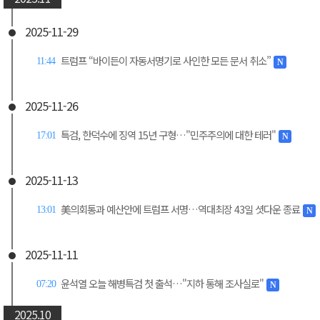
2025-11-29
트럼프 “바이든이 자동서명기로 사인한 모든 문서 취소”
11:44
N
2025-11-26
특검, 한덕수에 징역 15년 구형…"민주주의에 대한 테러"
17:01
N
2025-11-13
美의회통과 예산안에 트럼프 서명…역대최장 43일 셧다운 종료
13:01
N
2025-11-11
윤석열 오늘 해병특검 첫 출석…"지하 통해 조사실로"
07:20
N
2025.10