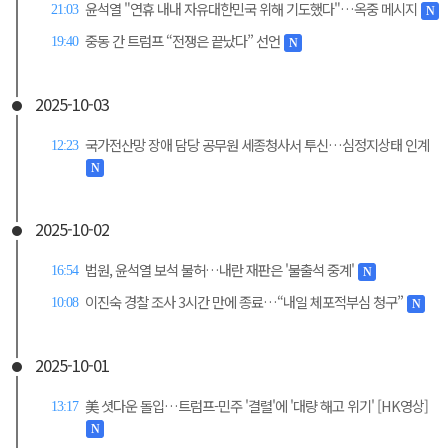
윤석열 "연휴 내내 자유대한민국 위해 기도했다"…옥중 메시지
21:03
N
중동 간 트럼프 “전쟁은 끝났다” 선언
19:40
N
2025-10-03
국가전산망 장애 담당 공무원 세종청사서 투신…심정지상태 인계
12:23
N
2025-10-02
법원, 윤석열 보석 불허…내란 재판은 '불출석 중계'
16:54
N
이진숙 경찰 조사 3시간 만에 종료…“내일 체포적부심 청구”
10:08
N
2025-10-01
美 셧다운 돌입…트럼프-민주 '결렬'에 '대량 해고 위기' [HK영상]
13:17
N