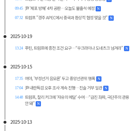
尹 '체포 방해' 4차 공판…오늘도 불출석 예정
09:45
N
트럼프 "경주 APEC에서 중국과 환상적 협정 맺을 것"
07:32
N
2025-10-19
푸틴, 트럼프에 종전 조건 요구…“우크라이나 도네츠크 넘겨라”
13:24
N
2025-10-15
여야, '부정선거 음모론' 두고 중앙선관위 맹폭
17:35
N
尹 내란특검 오후 조사 계속 진행…진술 거부 일관
17:04
N
트럼프, 찰리 커크에 ‘자유의 메달’ 수여…“급진 좌파, 극단주의 관용
14:48
안 돼”
N
2025-10-13