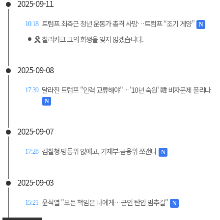
2025-09-11
트럼프 최측근 청년 운동가 총격 사망…트럼프 “조기 게양”
10:18
N
찰리커크 그의 희생을 잊지 않겠습니다.
2025-09-08
달라진 트럼프 "인력 교류해야"…'10년 숙원' 韓 비자문제 풀리나
17:39
N
2025-09-07
검찰청∙방통위 없애고, 기재부∙금융위 쪼갠다
17:28
N
2025-09-03
윤석열 "모든 책임은 나에게…군인 탄압 멈추길"
15:21
N