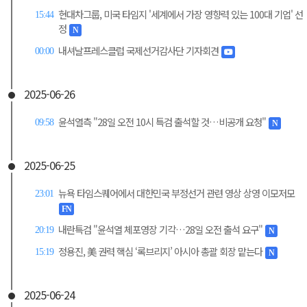
현대차그룹, 미국 타임지 '세계에서 가장 영향력 있는 100대 기업' 선
15:44
정
N
내셔날프레스클럽 국제선거감사단 기자회견
00:00
2025-06-26
윤석열측 "28일 오전 10시 특검 출석할 것…비공개 요청"
09:58
N
2025-06-25
뉴욕 타임스퀘어에서 대한민국 부정선거 관련 영상 상영 이모저모
23:01
FN
내란특검 "윤석열 체포영장 기각…28일 오전 출석 요구"
20:19
N
정용진, 美 권력 핵심 ‘록브리지’ 아시아 총괄 회장 맡는다
15:19
N
2025-06-24