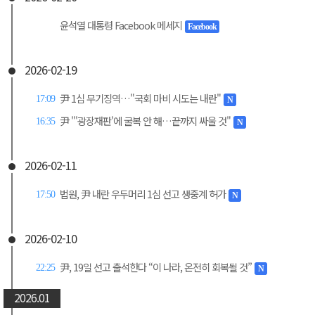
윤석열 대통령 Facebook 메세지
Facebook
2026-02-19
尹 1심 무기징역…"국회 마비 시도는 내란"
17:09
N
尹 "'광장재판'에 굴복 안 해…끝까지 싸울 것"
16:35
N
2026-02-11
법원, 尹 내란 우두머리 1심 선고 생중계 허가
17:50
N
2026-02-10
尹, 19일 선고 출석한다 “이 나라, 온전히 회복될 것”
22:25
N
2026.01