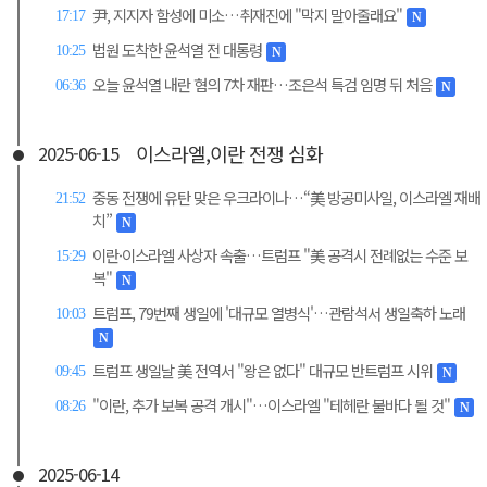
尹, 지지자 함성에 미소…취재진에 "막지 말아줄래요"
17:17
N
법원 도착한 윤석열 전 대통령
10:25
N
오늘 윤석열 내란 혐의 7차 재판…조은석 특검 임명 뒤 처음
06:36
N
이스라엘,이란 전쟁 심화
2025-06-15
중동 전쟁에 유탄 맞은 우크라이나…“美 방공미사일, 이스라엘 재배
21:52
치”
N
이란·이스라엘 사상자 속출…트럼프 "美 공격시 전례없는 수준 보
15:29
복"
N
트럼프, 79번째 생일에 '대규모 열병식'…관람석서 생일축하 노래
10:03
N
트럼프 생일날 美 전역서 "왕은 없다" 대규모 반트럼프 시위
09:45
N
"이란, 추가 보복 공격 개시"…이스라엘 "테헤란 불바다 될 것"
08:26
N
2025-06-14