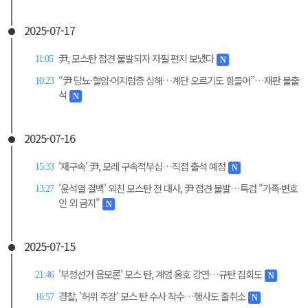
2025-07-17
尹, 모스탄 접견 불발되자 자필 편지 보냈다
11:05
N
“尹 당뇨·혈압·어지럼증 심해…계단 오르기도 힘들어”…재판 불출
10:23
석
N
2025-07-16
'재구속' 尹, 모레 구속적부심…직접 출석 예정
15:33
N
'윤석열 결백' 외친 모스탄 전 대사, 尹 접견 불발…특검 "가족·변호
13:27
인 외 금지"
N
2025-07-15
'부정선거 음모론' 모스 탄, 계엄 옹호 강연…규탄 집회도
21:46
N
경찰, '허위 주장' 모스 탄 수사 착수…행사도 줄취소
16:57
N