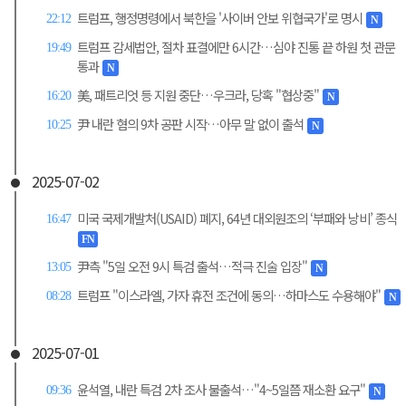
트럼프, 행정명령에서 북한을 '사이버 안보 위협국가'로 명시
22:12
N
트럼프 감세법안, 절차 표결에만 6시간…심야 진통 끝 하원 첫 관문
19:49
통과
N
美, 패트리엇 등 지원 중단…우크라, 당혹 "협상중"
16:20
N
尹 내란 혐의 9차 공판 시작…아무 말 없이 출석
10:25
N
2025-07-02
미국 국제개발처(USAID) 폐지, 64년 대외원조의 ‘부패와 낭비’ 종식
16:47
FN
尹측 "5일 오전 9시 특검 출석…적극 진술 입장"
13:05
N
트럼프 "이스라엘, 가자 휴전 조건에 동의…하마스도 수용해야"
08:28
N
2025-07-01
윤석열, 내란 특검 2차 조사 불출석…"4~5일쯤 재소환 요구"
09:36
N