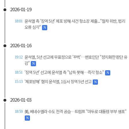
2026-01-19
윤석열 측 '징역 5년' 체포 방해 사건 항소장 제출..."절차 위반, 법리
18:01
오류 심각"
N
2026-01-16
윤석열, 5년 선고에 무표정으로 '꾸벅'…변호인단 "정치화한 판단 유
19:12
감"
N
'징역 5년' 선고에 윤석열 측 "납득 못해…즉각 항소"
18:51
N
'체포방해' 혐의 윤석열, 1심서 징역 5년 선고
15:13
N
2026-01-03
美, 베네수엘라 수도 전격 공습…트럼프 "마두로 대통령 부부 생포"
18:59
N