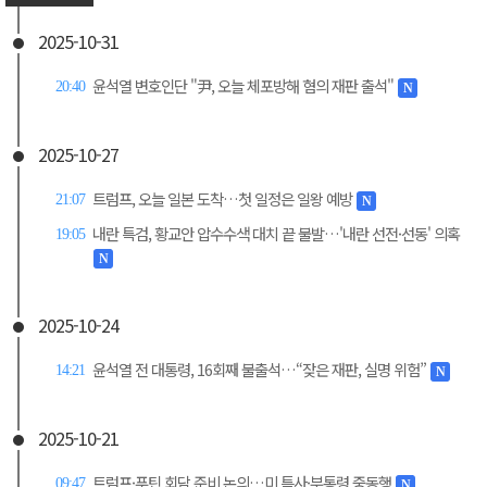
2025-10-31
윤석열 변호인단 "尹, 오늘 체포방해 혐의 재판 출석"
20:40
N
2025-10-27
트럼프, 오늘 일본 도착…첫 일정은 일왕 예방
21:07
N
내란 특검, 황교안 압수수색 대치 끝 불발…'내란 선전·선동' 의혹
19:05
N
2025-10-24
윤석열 전 대통령, 16회째 불출석…“잦은 재판, 실명 위험”
14:21
N
2025-10-21
트럼프·푸틴 회담 준비 논의…미 특사·부통령 중동행
09:47
N