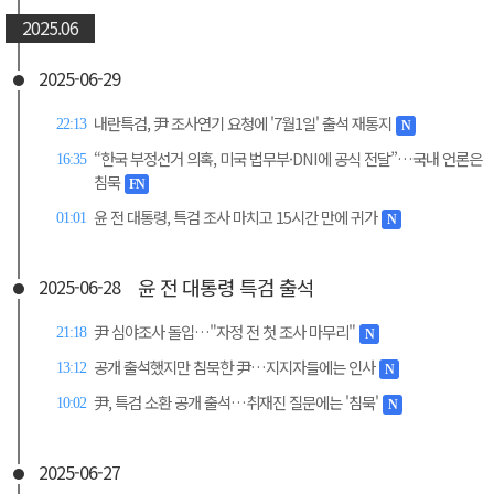
2025.06
2025-06-29
내란특검, 尹 조사연기 요청에 '7월1일' 출석 재통지
22:13
N
“한국 부정선거 의혹, 미국 법무부·DNI에 공식 전달”…국내 언론은
16:35
침묵
FN
윤 전 대통령, 특검 조사 마치고 15시간 만에 귀가
01:01
N
윤 전 대통령 특검 출석
2025-06-28
尹 심야조사 돌입…"자정 전 첫 조사 마무리"
21:18
N
공개 출석했지만 침묵한 尹…지지자들에는 인사
13:12
N
尹, 특검 소환 공개 출석…취재진 질문에는 '침묵'
10:02
N
2025-06-27