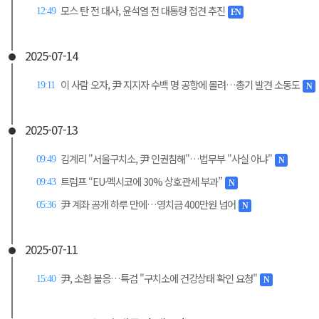
모스 탄 전 대사, 윤석열 전 대통령 접견 추진
12:49
FN
2025-07-14
이 사람 오자, 尹 지지자 수백 명 공항에 몰려…총기 발견 소동도
19:11
N
2025-07-13
김계리 "서울구치소, 尹 인권침해"…법무부 "사실 아냐"
09:49
N
트럼프 “EU·멕시코에 30% 상호관세 부과”
09:43
N
尹 계좌 공개 하루 만에…영치금 400만원 넘어
05:36
N
2025-07-11
尹, 소환 불응…특검 "구치소에 건강상태 확인 요청"
15:40
N