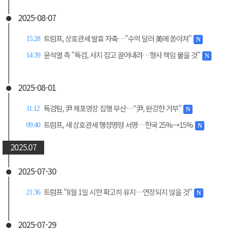
2025-08-07
트럼프, 상호관세 발효 자축…"수억 달러 美에 쏟아져"
15:28
N
윤석열 측 "특검, 사지 잡고 끌어내려…형사 책임 물을 것"
14:39
N
2025-08-01
특검팀, 尹 체포영장 집행 무산…“尹, 완강한 거부”
11:12
N
트럼프, 새 상호관세 행정명령 서명…한국 25%→15%
09:40
N
2025.07
2025-07-30
트럼프 "8월 1일 시한 확고히 유지…연장되지 않을 것"
21:36
N
2025-07-29