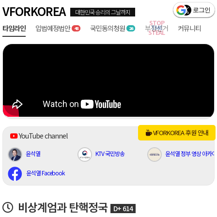
VFORKOREA
타임라인
입법예정
국민
부정선거
커뮤니티
48
26
YouTube channel
윤석열
KTV 국민방송
윤석열 정부 영상 아카
윤석열 Facebook
비상계엄과 탄핵정국
D+ 614