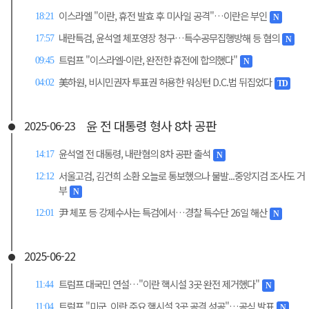
이스라엘 "이란, 휴전 발효 후 미사일 공격"…이란은 부인
18:21
N
내란특검, 윤석열 체포영장 청구…특수공무집행방해 등 혐의
17:57
N
트럼프 "이스라엘-이란, 완전한 휴전에 합의했다"
09:45
N
美하원, 비시민권자 투표권 허용한 워싱턴 D.C.법 뒤집었다
04:02
TD
윤 전 대통령 형사 8차 공판
2025-06-23
윤석열 전 대통령, 내란혐의 8차 공판 출석
14:17
N
서울고검, 김건희 소환 오늘로 통보했으나 불발...중앙지검 조사도 거
12:12
부
N
尹 체포 등 강제수사는 특검에서…경찰 특수단 26일 해산
12:01
N
2025-06-22
트럼프 대국민 연설…"이란 핵시설 3곳 완전 제거했다"
11:44
N
트럼프 "미군, 이란 주요 핵시설 3곳 공격 성공"…공식 발표
11:04
N