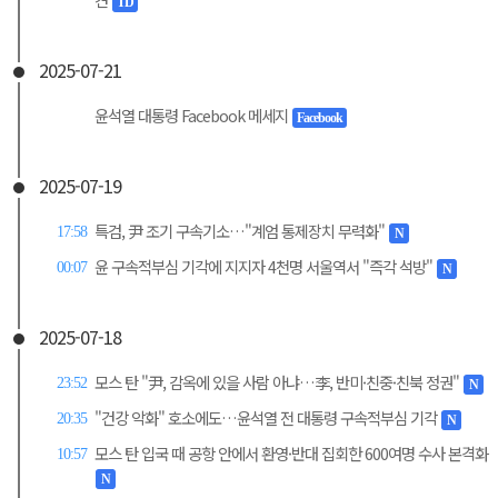
TD
2025-07-21
윤석열 대통령 Facebook 메세지
Facebook
2025-07-19
특검, 尹 조기 구속기소…"계엄 통제장치 무력화"
17:58
N
윤 구속적부심 기각에 지지자 4천명 서울역서 "즉각 석방"
00:07
N
2025-07-18
모스 탄 "尹, 감옥에 있을 사람 아냐…李, 반미·친중·친북 정권"
23:52
N
"건강 악화" 호소에도…윤석열 전 대통령 구속적부심 기각
20:35
N
모스 탄 입국 때 공항 안에서 환영·반대 집회한 600여명 수사 본격화
10:57
N