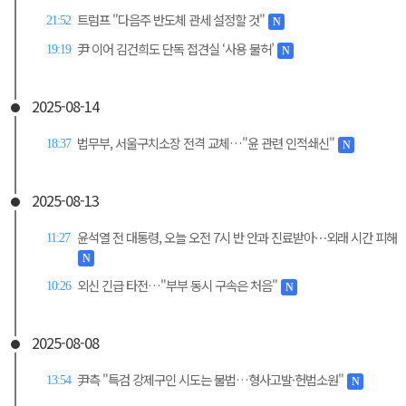
트럼프 "다음주 반도체 관세 설정할 것"
21:52
N
尹 이어 김건희도 단독 접견실 ‘사용 불허’
19:19
N
2025-08-14
법무부, 서울구치소장 전격 교체…"윤 관련 인적쇄신"
18:37
N
2025-08-13
윤석열 전 대통령, 오늘 오전 7시 반 안과 진료받아⋯외래 시간 피해
11:27
N
외신 긴급 타전…"부부 동시 구속은 처음"
10:26
N
2025-08-08
尹측 "특검 강제구인 시도는 불법…형사고발·헌법소원"
13:54
N