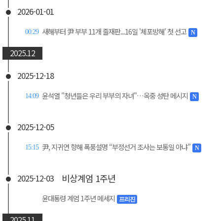
2026-01-01
새해부터 尹 부부 11개 줄재판...16일 '체포방해' 첫 선고
00:29
N
2025.12
2025-12-18
윤석열 "청년들은 우리 부부의 자녀"…옥중 성탄 메시지
14:09
N
2025-12-05
尹, 지귀연 향해 폭풍설명 “부정선거 조사는 보통일 아냐”
15:15
N
비상계엄 1주년
2025-12-03
윤대통령 계엄 1주년 메세지
프리진
2025.11