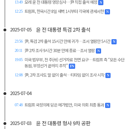
모레 윤 전 대통령 영장심사…尹 직접 출석 예정
13:49
N
트럼프, 한국시간 8일 새벽 1시부터 각국에 관세서한
12:25
N
윤 전 대통령 특검 2차 출석
2025-07-05
尹, 특검 2차 출석 15시간 만에 귀가…조서 열람만 5시간
23:56
N
尹 2차 조사 9시간 30분 만에 종료…조서 열람
20:11
N
미국 법무부, 전 주(州) 선거자료 전면 요구…트럼프 측 “모든 수단
19:05
동원, 부정선거 끝까지 추적”
FN
尹, 2차 조사도 말 없이 출석…티타임 없이 조사 시작
12:08
N
2025-07-04
트럼프 국정의제 담은 메가법안, 미국 의회 최종 통과
07:48
N
윤 전 대통령 형사 9차 공판
2025-07-03