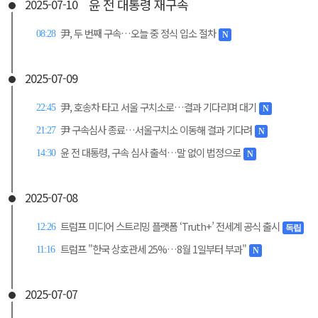
윤 전 대통령 재구속
2025-07-10
尹, 두 번째 구속…오늘 중 정식 입소 절차
08:28
N
2025-07-09
尹, 호송차 타고 서울 구치소로…결과 기다리며 대기
22:45
N
尹 구속심사 종료…서울구치소 이동해 결과 기다려
21:27
N
윤 전 대통령, 구속 심사 출석…말 없이 법정으로
14:30
N
2025-07-08
트럼프 미디어 스트리밍 플랫폼 ‘Truth+’ 전세계 공식 출시
12:26
독립
트럼프 "한국 상호관세 25%…8월 1일부터 부과"
11:16
N
2025-07-07