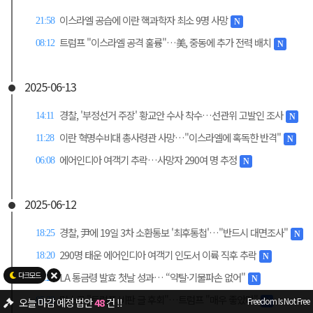
이스라엘 공습에 이란 핵과학자 최소 9명 사망
21:58
N
트럼프 "이스라엘 공격 훌륭"…美, 중동에 추가 전력 배치
08:12
N
2025-06-13
경찰, '부정선거 주장' 황교안 수사 착수…선관위 고발인 조사
14:11
N
이란 혁명수비대 총사령관 사망…"이스라엘에 혹독한 반격"
11:28
N
에어인디아 여객기 추락…사망자 290여 명 추정
06:08
N
2025-06-12
경찰, 尹에 19일 3차 소환통보 '최후통첩'…"반드시 대면조사"
18:25
N
290명 태운 에어인디아 여객기 인도서 이륙 직후 추락
18:20
N
LA 통금령 발효 첫날 성과… “약탈·기물파손 없어"
07:20
N
머스크 "트럼프 비판 글 후회"…트럼프 "매우 좋았다"
05:32
뉴스/소식 - 그놈 취임 1년...업적중 하나...전통시장 방문 24회..청와대발표
N