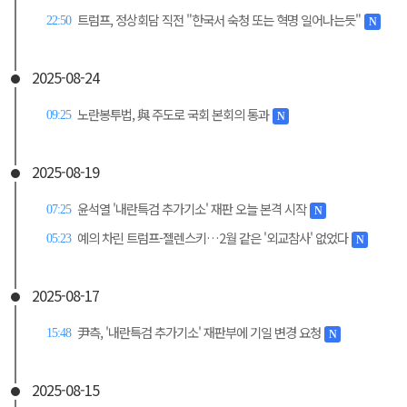
트럼프, 정상회담 직전 "한국서 숙청 또는 혁명 일어나는듯"
22:50
N
2025-08-24
노란봉투법, 與 주도로 국회 본회의 통과
09:25
N
2025-08-19
윤석열 '내란특검 추가기소' 재판 오늘 본격 시작
07:25
N
예의 차린 트럼프-젤렌스키…2월 같은 '외교참사' 없었다
05:23
N
2025-08-17
尹측, '내란특검 추가기소' 재판부에 기일 변경 요청
15:48
N
2025-08-15