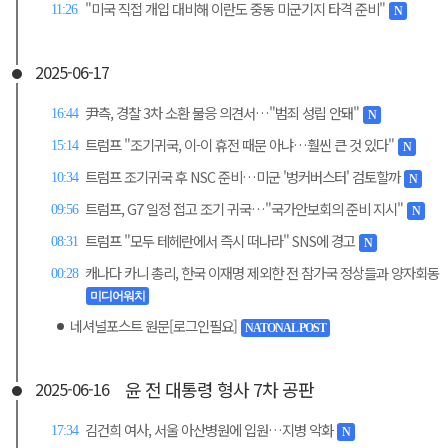
"미국 직접 개입 대비해 이란도 중동 미군기지 타격 준비"
11:26
N
2025-06-17
尹측, 경찰 3차 소환 불응 의견서…"범죄 성립 안돼"
16:44
N
트럼프 "조기귀국, 이-이 휴전 때문 아냐…훨씬 큰 것 있다"
15:14
N
트럼프 조기귀국 후 NSC 준비…미군 '벙커버스터' 검토할까
10:34
N
트럼프, G7 일정 접고 조기 귀국…"국가안보회의 준비 지시"
09:56
N
트럼프 "모두 테헤란에서 즉시 떠나라" SNS에 경고
08:31
N
캐나다 카니 총리, 한국 이재명 제외한 전 참가국 정상들과 양자회동
00:28
미디어워치
네셔널포스트 원문[로그인필요]
NATONAL POST
윤 전 대통령 형사 7차 공판
2025-06-16
김건희 여사, 서울 아산병원에 입원…지병 악화
17:34
N