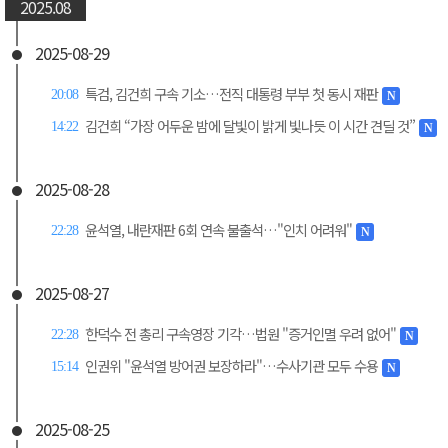
2025.08
2025-08-29
특검, 김건희 구속 기소…전직 대통령 부부 첫 동시 재판
20:08
N
김건희 “가장 어두운 밤에 달빛이 밝게 빛나듯 이 시간 견딜 것”
14:22
N
2025-08-28
윤석열, 내란재판 6회 연속 불출석…"인치 어려워"
22:28
N
2025-08-27
한덕수 전 총리 구속영장 기각…법원 "증거인멸 우려 없어"
22:28
N
인권위 "윤석열 방어권 보장하라"…수사기관 모두 수용
15:14
N
2025-08-25