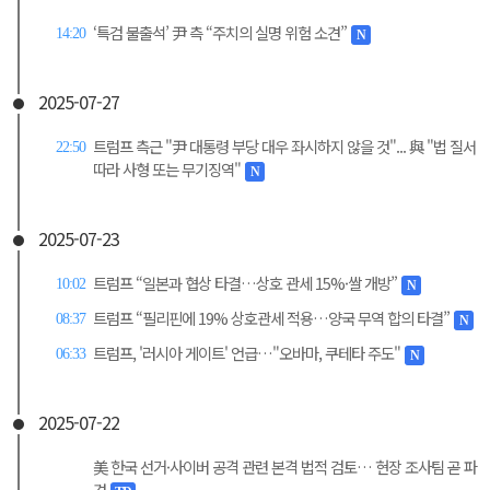
‘특검 불출석’ 尹 측 “주치의 실명 위험 소견”
14:20
N
2025-07-27
트럼프 측근 "尹 대통령 부당 대우 좌시하지 않을 것"... 與 "법 질서
22:50
따라 사형 또는 무기징역"
N
2025-07-23
트럼프 “일본과 협상 타결…상호 관세 15%·쌀 개방”
10:02
N
트럼프 “필리핀에 19% 상호관세 적용…양국 무역 합의 타결”
08:37
N
트럼프, '러시아 게이트' 언급…"오바마, 쿠테타 주도"
06:33
N
2025-07-22
美 한국 선거·사이버 공격 관련 본격 법적 검토… 현장 조사팀 곧 파
견