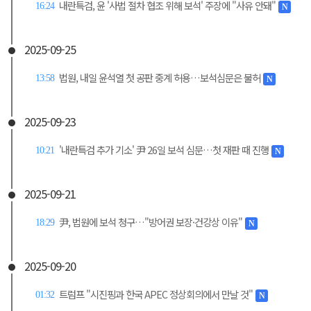
내란특검, 윤 '사법 절차 협조 위해 보석' 주장에 "사유 안돼"
16:24
N
2025-09-25
법원, 내일 윤석열 첫 공판 중계 허용…보석심문은 불허
13:58
N
2025-09-23
'내란특검 추가 기소' 尹 26일 보석 심문…첫 재판 때 진행
10:21
N
2025-09-21
尹, 법원에 보석 청구…"방어권 보장·건강상 이유"
18:29
N
2025-09-20
트럼프 "시진핑과 한국 APEC 정상회의에서 만날 것"
01:32
N