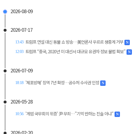
2026-08-09
2026-07-17
트럼프 연설 대신 동물 쇼 방송…美언론사 우르르 생중계 거부
13:43
N
트럼프 “중국, 2020년 미 대선서 대규모 유권자 정보 불법 확보”
12:03
N
2026-07-09
'체포방해' 징역 7년 확정…공수처 수사권 인정
18:18
N
2026-05-28
'계엄 국무회의 위증' 尹 무죄…"기억 반하는 진술 아냐"
10:56
N
2026-02-20