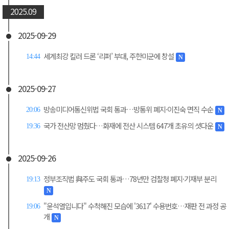
2025.09
2025-09-29
세계최강 킬러 드론 ‘리퍼’ 부대, 주한미군에 창설
14:44
N
2025-09-27
방송미디어통신위법 국회 통과…방통위 폐지·이진숙 면직 수순
20:06
N
국가 전산망 멈췄다…화재에 전산 시스템 647개 초유의 셧다운
19:36
N
2025-09-26
정부조직법 與주도 국회 통과…78년만 검찰청 폐지·기재부 분리
19:13
N
"윤석열입니다" 수척해진 모습에 '3617' 수용번호…재판 전 과정 공
19:06
개
N