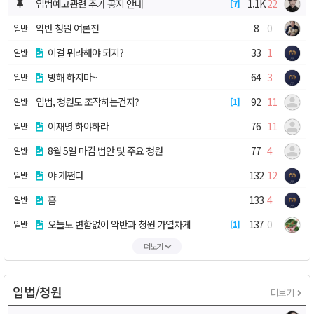
입법예고관련 추가 공지 안내
1.1K
22
7
악반 청원 여론전
8
0
일반
이걸 뭐라해야 되지?
33
1
일반
방해 하지마~
64
3
일반
입법, 청원도 조작하는건지?
92
11
일반
1
이재명 하야하라
76
11
일반
8월 5일 마감 법안 및 주요 청원
77
4
일반
야 개쩐다
132
12
일반
흠
133
4
일반
오늘도 변함없이 악반과 청원 가열차게
137
0
일반
1
더보기
입법/청원
더보기