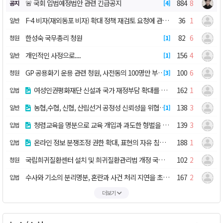
🚨 국회 입법예정법안 관련 긴급공지
884
8
공지
4
F-4 비자(재외동포 비자) 확대 정책 재검토 요청에 관한 청원
36
1
일반
한성숙 국무총리 청원
82
6
청원
1
개인적인 사정으로....
156
4
일반
1
GP 공용화기 운용 관련 청원, 사전동의 100명만 부탁드립니다
100
6
청원
3
여성인권평화재단 신설과 국가 재정부담 확대를 초래, 강력 반대 등 5건
162
1
입법
농협,수협, 신협, 산림선거 공정성 신뢰성을 위협하는 온라인 투표 도입 등 9건+3
138
3
일반
1
청렴교육을 명분으로 교육 개입과 과도한 형벌을 확대하는 법안 등 8건+2
139
3
입법
온라인 정보 분쟁조정 권한 확대, 표현의 자유 침해 등 4건+2
188
1
입법
국립희귀질환센터 설치 및 희귀질환관리법 개정 국민동의청원
102
2
청원
수사와 기소의 분리명분, 혼란과 사건 처리 지연을 초래하는 법안 등 2건 +1
167
2
입법
더보기