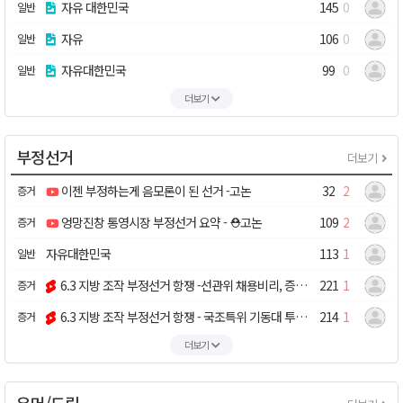
자유 대한민국
145
0
일반
자유
106
0
일반
자유대한민국
99
0
일반
더보기
부정선거
더보기
이젠 부정하는게 음모론이 된 선거 -고논
32
2
증거
엉망진창 통영시장 부정선거 요약 - ⛑️고논
109
2
증거
자유대한민국
113
1
일반
6.3 지방 조작 부정선거 항쟁 -선관위 채용비리, 증거제출 못하는 감사원 +10
221
1
증거
6.3 지방 조작 부정선거 항쟁 - 국조특위 기동대 투입 40분 부실검증 +7
214
1
증거
더보기