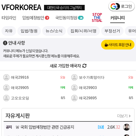
VFORKOREA
STOP
타임라인
입법예정
국민
부정선거
THE
커뮤니티
7
26
STEAL
자유
입법/청원
뉴스/소식
집회/시위/서명
부정선거
유머
안내 사항
사이트 후원 안내
커뮤니티 메뉴가 신설 되었습니다.
새로운 주제가 필요하면 게시판신청 메뉴를 이용해주세요.
새로 가입한 애국자
오늘
오늘
애국29916
보수가희망이다
어제
어제
애국29905
애국29903
8/5
8/5
고오오오딩
애국29895
자유게시판
더보기
🚨 국회 입법예정법안 관련 긴급공지
2.6K
32
공지
12