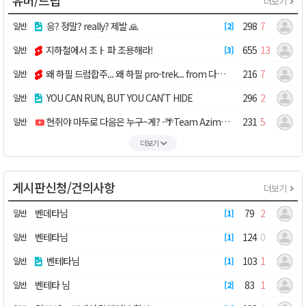
유머/드립
더보기
응? 정말? really? 제발 🙏
298
7
일반
2
지하철에서 조ㅏ 파 조용해라!
655
13
일반
3
왜 하필 드럼합주... 왜 하필 pro-trek... from 다카이치
216
7
일반
YOU CAN RUN, BUT YOU CAN'T HIDE
296
2
일반
현쥐야 마두로 다음은 누구~게? -🌴Team Azimkiya
231
5
일반
더보기
게시판신청/건의사항
더보기
벤데타님
79
2
일반
1
벤테타님
124
0
일반
1
벤테타님
103
1
일반
1
벤테타 님
83
1
일반
2