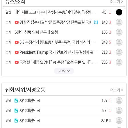
뉴스/소식
더보기
대입시로 고교 때부터 각성제복용/마약밀수, "청정국? 이젠 오염국"/마약류 사범 매년 느는데…보완수사 폐지에 檢 고심
45
1
일반
검찰 직접수사권 박탈 민주공산당 단독표결 국회 통과 -🧑‍🦳성창경TV
148
3
소식
1
5월의 침묵 영화 선구매 요청
106
2
소식
6.3 부정선거 (투표용지부족) 특검, 국힘 배신의 합의 - 🧑‍🦳성창경TV
243
5
소식
President Trump 국가 안보와 선거 무결성에 관해 발표+3
213
2
소식
국정원 "개입 없었다" vs 쿠팡 "요청 공문 있다"... 미 의회가 밝힌 진실 -⛑️고논
235
3
소식
더보기
집회/시위/서명운동
더보기
자유대한민국
127
1
일반
자유대한민국
97
1
일반
자유대한민국
2.1K
0
일반