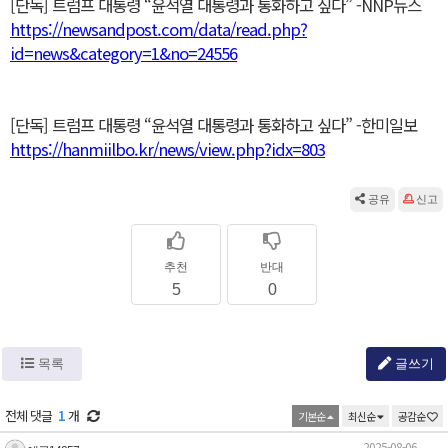
[단독] 트럼프 대통령 “윤석열 대통령과 통화하고 싶다” -NNP뉴스
https://newsandpost.com/data/read.php?
id=news&category=1&no=24556
[단독] 트럼프 대통령 “윤석열 대통령과 통화하고 싶다” -한미일보
https://hanmiilbo.kr/news/view.php?idx=803
공유
신고
추천
반대
5
0
목록
글쓰기
전체 댓글
1
개
기본순
최신순
공감순
2025-08-06