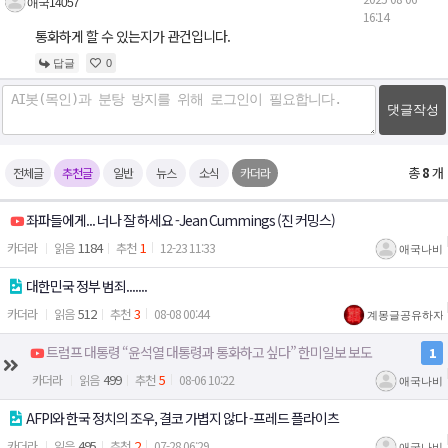
애국14057
16:14
통화하게 할 수 있는지가 관건입니다.
답글
0
댓글작성
총
8
개
전체글
추천글
일반
뉴스
소식
카더라
좌파들에게... 너나 잘 하세요 -Jean Cummings (진 커밍스)
1184
1
카더라
12-23 11:33
애국나비
대한민국 정부 범죄.......
512
3
카더라
08-08 00:44
계몽글공유하자!
트럼프 대통령 “윤석열 대통령과 통화하고 싶다” 한미일보 보도
1
499
5
카더라
08-06 10:22
애국나비
AFPI와 한국 정치의 조우, 결코 가볍지 않다 -프레드 플라이츠
495
2
카더라
07-28 06:29
애국나비