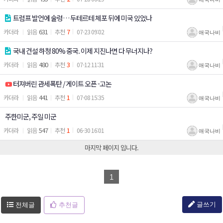
트럼프 발언에 술렁… 두테르테 체포 뒤에 미국 있었나
631
7
카더라
07-23 09:02
애국나비
국내 건설 하청 80% 중국. 이제 지진나면 다 무너지나?
480
3
카더라
07-12 11:31
애국나비
터져버린 관세폭탄 / 게이트 오픈 -고논
441
1
카더라
07-08 15:35
애국나비
주한미군, 주일 미군
547
1
카더라
06-30 16:01
애국나비
1
글쓰기
전체글
추천글