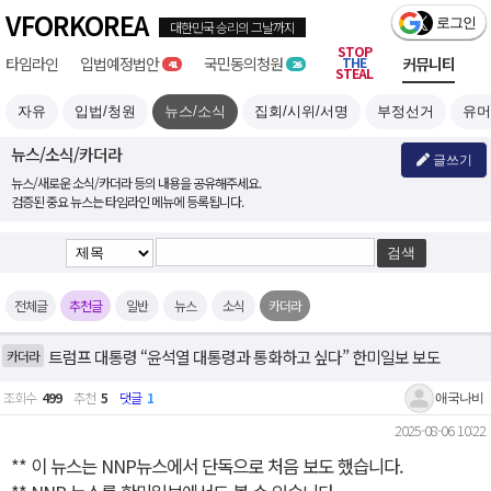
VFORKOREA
STOP
타임라인
입법예정
국민
부정선거
THE
커뮤니티
41
26
STEAL
자유
입법/청원
뉴스/소식
집회/시위/서명
부정선거
유머
뉴스/소식/카더라
글쓰기
뉴스/새로운 소식/카더라 등의 내용을 공유해주세요.
검증된 중요 뉴스는 타임라인 메뉴에 등록됩니다.
전체글
추천글
일반
뉴스
소식
카더라
트럼프 대통령 “윤석열 대통령과 통화하고 싶다” 한미일보 보도
카더라
조회수
499
추천
5
댓글
1
애국나비
2025-08-06 10:22
** 이 뉴스는 NNP뉴스에서 단독으로 처음 보도 했습니다.