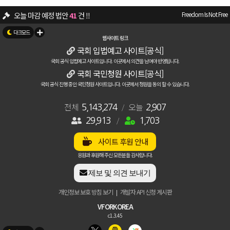
오늘 마감 예정 법안
41
건 !!
Freedom Is Not Free
뉴스/소식 - 대입시로 고교 때부터 각성제복용/마약밀수, "청정국? 이젠 오염국
웹사이트 링크
국회 입법예고 사이트[공식]
자유게시판 - 🚨 국회 입법예정법안 관련 긴급공지
[12]
벤테타
국회 공식 입법예고 사이트입니다. 이곳에서 의견을 남여야 반영됩니다.
29913
명의 애국자가 가입하여 활동중입니다.
국회 국민청원 사이트[공식]
국회 공식 진행 중인 국민청원 사이트입니다. 이곳에서 청원을 동의 할 수 있습니다.
자유게시판 - 입법예고관련 추가 공지 안내
[7]
벤테타
26
건의 주요 청원이 진행중입니다.
전체
오늘
[청원확인하기]
5,143,274
/
2,907
29,913
/
1,703
자유게시판 - 입법, 청원도 조작하는건지?
[1]
애국13156
입법/청원 - 🚨 국회 입법예정법안 관련 긴급공지
[4]
사이트 후원 안내
벤테타
응원과 후원해 주신 모든분들 감사합니다.
제보 및 의견 보내기
개인정보 보호 방침 보기
개발자 API 신청 게시판
|
VFORKOREA
c1.3.45