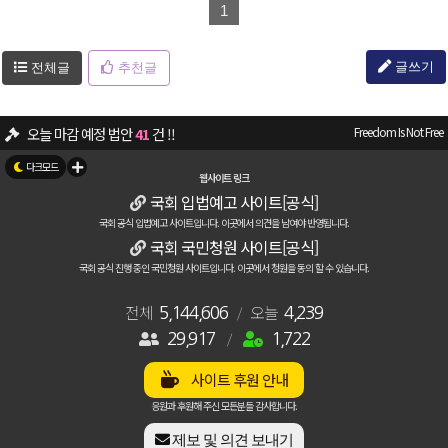
1
글쓰기
전체글
추천글
오늘 마감 예정 법안
41
건 !!
Freedom Is Not Free
뉴스/소식 - 대입시로 고교 때부터 각성제복용/마약밀수, "청정국? 이젠 오염국
웹사이트 링크
국회 입법예고 사이트[공식]
자유게시판 - 🚨 국회 입법예정법안 관련 긴급공지
[12]
벤테타
국회 공식 입법예고 사이트입니다. 이곳에서 의견을 남여야 반영됩니다.
29917
명의 애국자가 가입하여 활동중입니다.
국회 국민청원 사이트[공식]
국회 공식 진행 중인 국민청원 사이트입니다. 이곳에서 청원을 동의 할 수 있습니다.
자유게시판 - 입법예고관련 추가 공지 안내
[7]
벤테타
26
건의 주요 청원이 진행중입니다.
전체
오늘
[청원확인하기]
5,144,606
/
4,239
29,917
/
1,722
자유게시판 - 방해 하지마~
애국337
입법/청원 - 🚨 국회 입법예정법안 관련 긴급공지
[4]
사이트 후원 안내
벤테타
응원과 후원해 주신 모든분들 감사합니다.
제보 및 의견 보내기