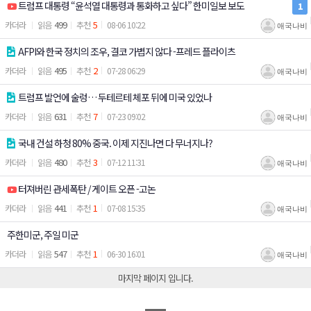
트럼프 대통령 “윤석열 대통령과 통화하고 싶다” 한미일보 보도
1
499
5
카더라
08-06 10:22
애국나비
AFPI와 한국 정치의 조우, 결코 가볍지 않다 -프레드 플라이츠
495
2
카더라
07-28 06:29
애국나비
트럼프 발언에 술렁… 두테르테 체포 뒤에 미국 있었나
631
7
카더라
07-23 09:02
애국나비
국내 건설 하청 80% 중국. 이제 지진나면 다 무너지나?
480
3
카더라
07-12 11:31
애국나비
터져버린 관세폭탄 / 게이트 오픈 -고논
441
1
카더라
07-08 15:35
애국나비
주한미군, 주일 미군
547
1
카더라
06-30 16:01
애국나비