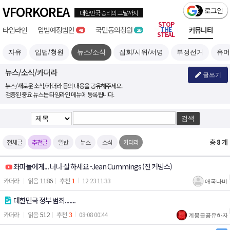
VFORKOREA
STOP
타임라인
입법예정
국민
부정선거
THE
커뮤니티
41
26
STEAL
자유
입법/청원
뉴스/소식
집회/시위/서명
부정선거
유머
뉴스/소식/카더라
글쓰기
뉴스/새로운 소식/카더라 등의 내용을 공유해주세요.
검증된 중요 뉴스는 타임라인 메뉴에 등록됩니다.
총
8
개
전체글
추천글
일반
뉴스
소식
카더라
좌파들에게... 너나 잘 하세요 -Jean Cummings (진 커밍스)
1186
1
카더라
12-23 11:33
애국나비
대한민국 정부 범죄.......
512
3
카더라
08-08 00:44
계몽글공유하자!