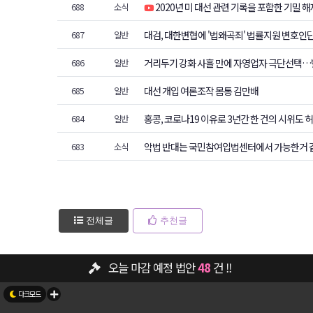
2020년 미 대선 관련 기록을 포함한 기밀 해제
688
소식
대검, 대한변협에 '법왜곡죄' 법률지원 변호인단
687
일반
대 4천만원 지원 / 위철환 중앙선관위원 대한
거리두기 강화 사흘 만에 자영업자 극단선택…
686
일반
대선 개입 여론조작 몸통 김만배
685
일반
홍콩, 코로나19 이유로 3년간 한 건의 시위도 허
684
일반
악법 반대는 국민참여입법센터에서 가능한거 
683
소식
전체글
추천글
오늘 마감 예정 법안
48
건 !!
뉴스/소식 - 그놈 취임 1년...업적중 하나...전통