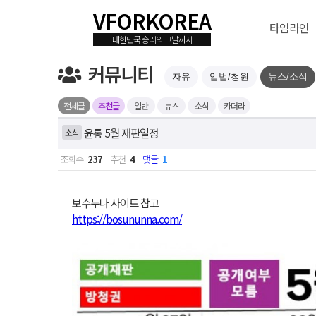
VFORKOREA
타임라인
커뮤니티
자유
입법/청원
뉴스/소식
전체글
추천글
일반
뉴스
소식
카더라
윤통 5월 재판일정
소식
조회수
237
추천
4
댓글
1
보수누나 사이트 참고
https://bosununna.com/