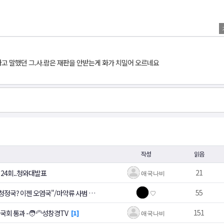
라고 말했던 그.사.람은 재판을 안받는게 화가 치밀어 오르네요
작성
읽음
21
문 24회..청와대발표
애국나비
55
청정국? 이젠 오염국"/마약류 사범 매
♡
151
 통과 -🧑‍🦳성창경TV
1
애국나비