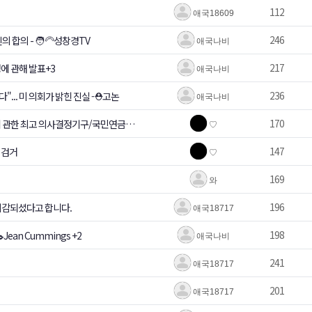
112
애국18609
246
 합의 - 🧑‍🦳성창경TV
애국나비
217
성에 관해 발표+3
애국나비
236
"... 미 의회가 밝힌 진실 -⛑️고논
애국나비
170
에 관한 최고 의사결정기구/국민연금
♡
/청와대 사회수석에 민노총 출신 김
147
 검거
♡
169
와
196
이감되셨다고 합니다.
애국18717
198
an Cummings +2
애국나비
241
애국18717
201
애국18717