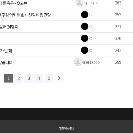
263
를 촉구 - ⛑️고논
애국나비
253
 구성 의뢰 변호사 선임 비용 건당 최
♡
변호사협회장 등 역임
271
벌써 24명째
♡
320
♡
242
가 안 해
♡
299
같습니다.
애국18609
1
2
3
4
5
시장 방문 24회..청와대발표
웹사이트 링크