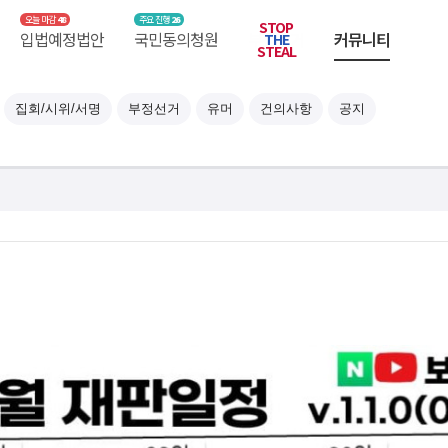
48
26
STOP
입법예정
국민
부정선거
커뮤니티
THE
STEAL
집회/시위/서명
부정선거
유머
건의사항
공지