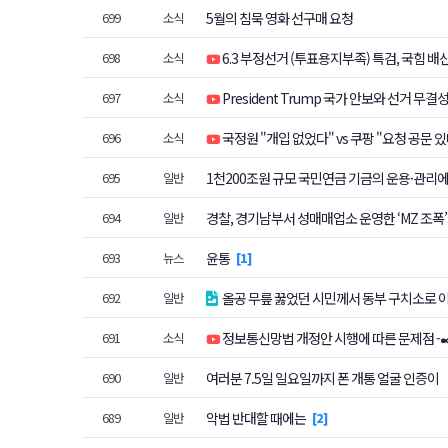
5월의 침묵 영화 선구매 요청
699
소식
6.3 부정선거 (투표용지부족) 특검, 국힘 배신의
698
소식
President Trump 국가 안보와 선거 무결
697
소식
국정원 "개입 없었다" vs 쿠팡 "요청 공문 있다
696
소식
1천200조원 규모 국민연금 기금의 운용·관리
695
일반
기금운용전문위원, 연임 가능해진다…최대 6년
경찰, 경기남부서 성매매업소 운영한 ‘MZ 조폭’
694
일반
경자
윤통
693
뉴스
1
올공 무릎 꿇었던 시민께서 동부 구치소로 
692
일반
정보통신망법 개정안 시행에 따른 문제점 -✒️Je
691
소식
여러분 7.5일 일요일까지 폰 개통 얼굴 인증이
690
일반
악법 반대할 때에는
689
일반
2