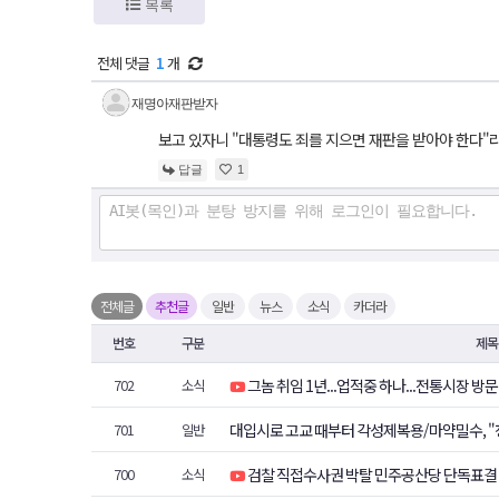
목록
전체 댓글
1
개
재명아재판받자
보고 있자니 "대통령도 죄를 지으면 재판을 받아야 한다"
답글
1
전체글
추천글
일반
뉴스
소식
카더라
번호
구분
제목
그놈 취임 1년...업적중 하나...전통시장 방
702
소식
대입시로 고교 때부터 각성제복용/마약밀수, "
701
일반
년 느는데…보완수사 폐지에 檢 고심
검찰 직접수사권 박탈 민주공산당 단독표결 국회
700
소식