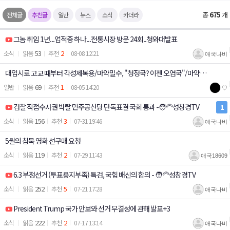
총
675
개
전체글
추천글
일반
뉴스
소식
카더라
그놈 취임 1년...업적중 하나...전통시장 방문 24회..청와대발표
53
2
소식
08-08 12:21
애국나비
대입시로 고교 때부터 각성제복용/마약밀수, "청정국? 이젠 오염국"/마약류
69
1
일반
08-05 14:20
♡
사범 매년 느는데…보완수사 폐지에 檢 고심
검찰 직접수사권 박탈 민주공산당 단독표결 국회 통과 -🧑‍🦳성창경TV
1
156
3
소식
07-31 19:46
애국나비
5월의 침묵 영화 선구매 요청
119
2
소식
07-29 11:43
애국18609
6.3 부정선거 (투표용지부족) 특검, 국힘 배신의 합의 - 🧑‍🦳성창경TV
252
5
소식
07-21 17:28
애국나비
President Trump 국가 안보와 선거 무결성에 관해 발표+3
222
2
소식
07-17 13:14
애국나비