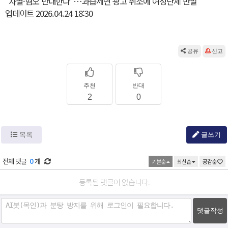
“차별·혐오 반대한다”…과즙세연 광고 취소에 여성단체 반발
업데이트 2026.04.24 18:30
공유
신고
추천
반대
2
0
목록
글쓰기
전체 댓글
0
개
기본순
최신순
공감순
댓글작성