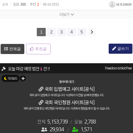
300
2
소식
06-16 19:51
애국18609
1
2
3
4
5
글쓰기
전체글
추천글
오늘 마감 예정 법안
1
건 !!
Freedom Is Not Free
뉴스/소식 - 그놈 취임 1년...업적중 하나...전통시장 방문 24회..청와대발표
웹사이트 링크
국회 입법예고 사이트[공식]
자유게시판 - 🚨 국회 입법예정법안 관련 긴급공지
[12]
벤테타
국회 공식 입법예고 사이트입니다. 이곳에서 의견을 남여야 반영됩니다.
29934
명의 애국자가 가입하여 활동중입니다.
국회 국민청원 사이트[공식]
국회 공식 진행 중인 국민청원 사이트입니다. 이곳에서 청원을 동의 할 수 있습니다.
자유게시판 - 입법예고관련 추가 공지 안내
[7]
벤테타
28
건의 주요 청원이 진행중입니다.
전체
오늘
[청원확인하기]
5,153,739
/
2,788
29,934
/
1,571
자유게시판 - 악반 청원 여론전
[5]
윤어게인🇰🇷