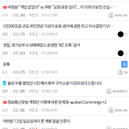
국정원 "개입 없었다" vs 쿠팡 "요청 공문 있다"... 미 의회가 밝힌 진실 -⛑️
242
3
소식
07-11 17:09
애국나비
고논
1천200조원 규모 국민연금 기금의 운용·관리에 관한 최고 의사결정기구/국
175
1
일반
07-10 09:19
♡
민연금 기금운용전문위원, 연임 가능해진다…최대 6년/청와대 사회수석에
경찰, 경기남부서 성매매업소 운영한 ‘MZ 조폭’ 검거
민노총 출신 김경자
153
1
일반
07-10 09:04
♡
윤통
1
175
2
뉴스
07-09 14:33
와
올공 무릎 꿇었던 시민께서 동부 구치소로 이감되셨다고 합니다.
205
3
일반
07-08 17:26
애국18717
정보통신망법 개정안 시행에 따른 문제점 -✒️Jean Cummings +2
201
1
소식
07-08 10:47
애국나비
여러분 7.5일 일요일까지 폰 개통 얼굴 인증이
246
5
일반
07-04 08:16