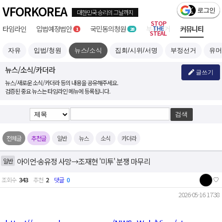
VFORKOREA
STOP
타임라인
입법예정
국민
부정선거
THE
커뮤니티
1
28
STEAL
자유
입법/청원
뉴스/소식
집회/시위/서명
부정선거
유머
뉴스/소식/카더라
글쓰기
뉴스/새로운 소식/카더라 등의 내용을 공유해주세요.
검증된 중요 뉴스는 타임라인 메뉴에 등록됩니다.
전체글
추천글
일반
뉴스
소식
카더라
아이언·송유정 사망→조재현 '미투' 분쟁 마무리
일반
조회수
343
추천
2
댓글
0
♡
2026-05-16 17:38