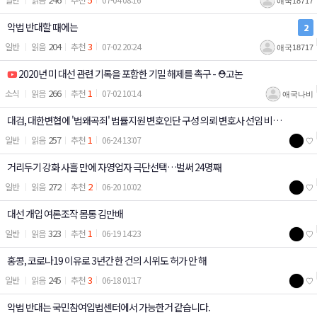
애국18717
악법 반대할 때에는
2
204
3
일반
07-02 20:24
애국18717
2020년 미 대선 관련 기록을 포함한 기밀 해제를 촉구 - ⛑️고논
266
1
소식
07-02 10:14
애국나비
대검, 대한변협에 '법왜곡죄' 법률지원 변호인단 구성 의뢰 변호사 선임 비용
257
1
일반
06-24 13:07
♡
건당 최대 4천만원 지원 / 위철환 중앙선관위원 대한변호사협회장 등 역임
거리두기 강화 사흘 만에 자영업자 극단선택…벌써 24명째
272
2
일반
06-20 10:02
♡
대선 개입 여론조작 몸통 김만배
323
1
일반
06-19 14:23
♡
홍콩, 코로나19 이유로 3년간 한 건의 시위도 허가 안 해
245
3
일반
06-18 01:17
♡
악법 반대는 국민참여입법센터에서 가능한거 같습니다.