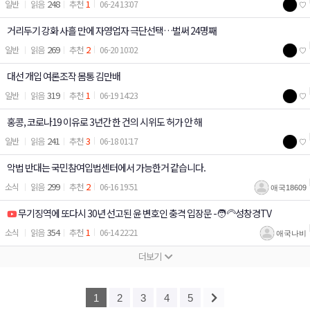
248
1
일반
06-24 13:07
♡
건당 최대 4천만원 지원 / 위철환 중앙선관위원 대한변호사협회장 등 역임
거리두기 강화 사흘 만에 자영업자 극단선택…벌써 24명째
269
2
일반
06-20 10:02
♡
대선 개입 여론조작 몸통 김만배
319
1
일반
06-19 14:23
♡
홍콩, 코로나19 이유로 3년간 한 건의 시위도 허가 안 해
241
3
일반
06-18 01:17
♡
악법 반대는 국민참여입법센터에서 가능한거 같습니다.
299
2
소식
06-16 19:51
애국18609
무기징역에 또다시 30년 선고된 윤 변호인 충격 입장문 -🧑‍🦳성창경TV
354
1
소식
06-14 22:21
애국나비
1
2
3
4
5