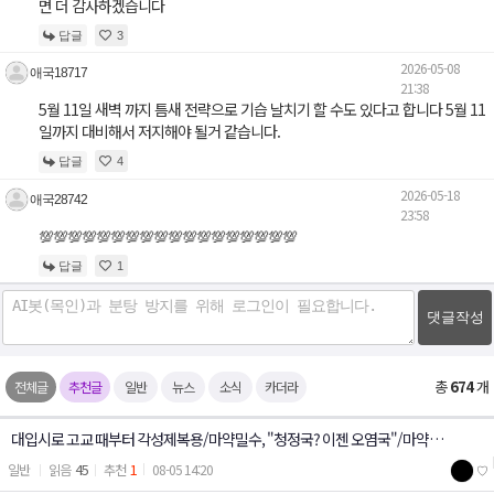
면 더 감사하겠습니다
답글
3
2026-05-08
애국18717
21:38
5월 11일 새벽 까지 틈새 전략으로 기습 날치기 할 수도 있다고 합니다 5월 11
일까지 대비해서 저지해야 될거 같습니다.
답글
4
2026-05-18
애국28742
23:58
💯💯💯💯💯💯💯💯💯💯💯💯💯💯💯💯💯💯
답글
1
댓글작성
총
674
개
전체글
추천글
일반
뉴스
소식
카더라
대입시로 고교 때부터 각성제복용/마약밀수, "청정국? 이젠 오염국"/마약류
45
1
일반
08-05 14:20
♡
사범 매년 느는데…보완수사 폐지에 檢 고심