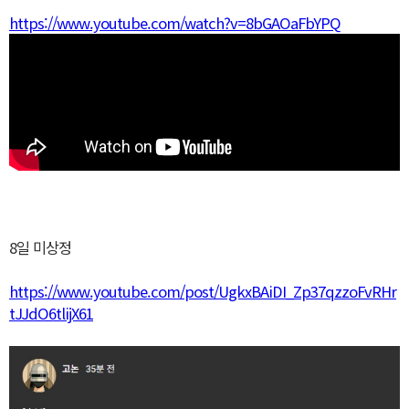
https://www.youtube.com/watch?v=8bGAOaFbYPQ
8일 미상정
https://www.youtube.com/post/UgkxBAiDI_Zp37qzzoFvRHr
tJJdO6tlijX61