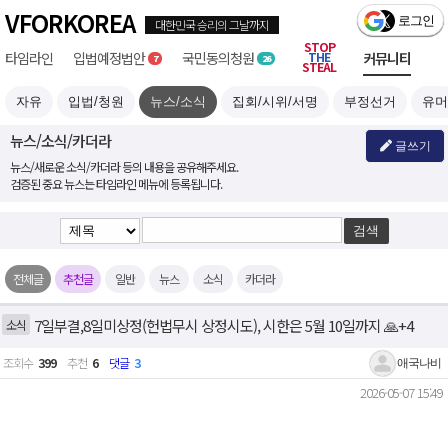
VFORKOREA
STOP
타임라인
입법예정
국민
부정선거
THE
커뮤니티
7
26
STEAL
자유
입법/청원
뉴스/소식
집회/시위/서명
부정선거
유머
뉴스/소식/카더라
글쓰기
뉴스/새로운 소식/카더라 등의 내용을 공유해주세요.
검증된 중요 뉴스는 타임라인 메뉴에 등록됩니다.
전체글
추천글
일반
뉴스
소식
카더라
7일부결,8일미상정(헌법무시 상정시도), 시한은 5월 10일까지 🙏+4
소식
조회수
399
추천
6
댓글
3
애국나비
2026-05-07 15:49