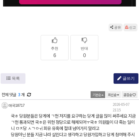
공유
신고
추천
반대
6
0
목록
글쓰기
전체 댓글
3
개
기본순
최신순
공감순
2026-05-07
애국18717
21:15
국ㅎ 당원분들은 당게에 ㄱ헌 저지를 요구하는 당게 글을 많이 써주세요 지금
ㄱ헌 통과되면 국ㅎ은 위헌 정당으로 해체되어ㅜ국ㅎ 의원들이 다 죽는 일이
니 ㅁㅈ당 ㅅㄱㅇㅟ 회유 유혹에 절대 넘어가지 말라고
당원아닌 분들 지금 나라 살린다고 생각하고 당원가입하고 당게 참여해 주시