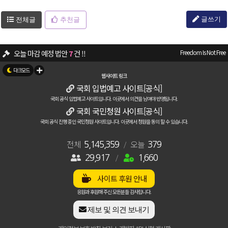
글쓰기
전체글
추천글
오늘 마감 예정 법안
7
건 !!
Freedom Is Not Free
뉴스/소식 - 대입시로 고교 때부터 각성제복용/마약밀수, "청정국? 이젠 오염국
웹사이트 링크
국회 입법예고 사이트[공식]
자유게시판 - 🚨 국회 입법예정법안 관련 긴급공지
[12]
벤테타
국회 공식 입법예고 사이트입니다. 이곳에서 의견을 남여야 반영됩니다.
29917
명의 애국자가 가입하여 활동중입니다.
국회 국민청원 사이트[공식]
국회 공식 진행 중인 국민청원 사이트입니다. 이곳에서 청원을 동의 할 수 있습니다.
자유게시판 - 입법예고관련 추가 공지 안내
[7]
벤테타
26
건의 주요 청원이 진행중입니다.
전체
오늘
[청원확인하기]
5,145,359
/
379
29,917
/
1,660
자유게시판 - 이걸 뭐라해야 되지?
애국337
입법/청원 - 한성숙 국무총리 청원
[1]
사이트 후원 안내
싸우자 이기자
응원과 후원해 주신 모든분들 감사합니다.
제보 및 의견 보내기