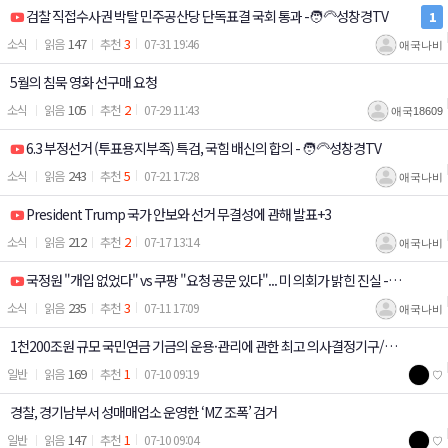
검찰 직접수사권 박탈 민주공산당 단독표결 국회 통과 -🧑‍🦳성창경TV
1
147
3
소식
07-31 19:46
애국나비
5월의 침묵 영화 선구매 요청
105
2
소식
07-29 11:43
애국18609
6.3 부정선거 (투표용지부족) 특검, 국힘 배신의 합의 - 🧑‍🦳성창경TV
243
5
소식
07-21 17:28
애국나비
President Trump 국가 안보와 선거 무결성에 관해 발표+3
212
2
소식
07-17 13:14
애국나비
국정원 "개입 없었다" vs 쿠팡 "요청 공문 있다"... 미 의회가 밝힌 진실 -⛑️
235
3
소식
07-11 17:09
애국나비
고논
1천200조원 규모 국민연금 기금의 운용·관리에 관한 최고 의사결정기구/국
169
1
일반
07-10 09:19
♡
민연금 기금운용전문위원, 연임 가능해진다…최대 6년/청와대 사회수석에
경찰, 경기남부서 성매매업소 운영한 ‘MZ 조폭’ 검거
민노총 출신 김경자
147
1
일반
07-10 09:04
♡