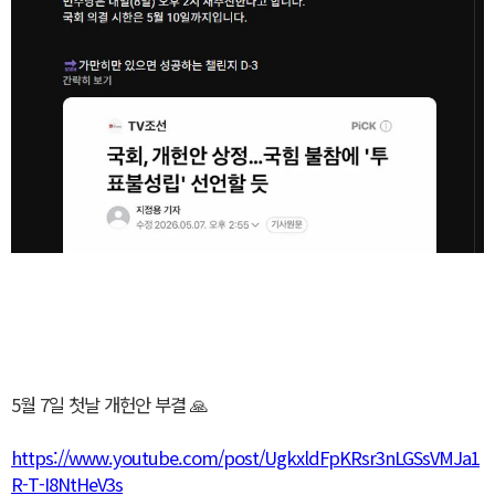
5월 7일 첫날 개헌안 부결 🙏
https://www.youtube.com/post/UgkxldFpKRsr3nLGSsVMJa1
R-T-I8NtHeV3s