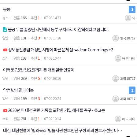
윤통
1
166
1
뉴스
07-09 14:33
와
올공 무릎 꿇었던 시민께서 동부 구치소로 이감되셨다고 합니다.
191
3
일반
07-08 17:26
애국18717
정보통신망법 개정안 시행에 따른 문제점 -✒️Jean Cummings +2
193
1
소식
07-08 10:47
애국나비
여러분 7.5일 일요일까지 폰 개통 얼굴 인증이
239
5
일반
07-04 08:16
애국18717
악법 반대할 때에는
2
199
3
일반
07-02 20:24
애국18717
2020년 미 대선 관련 기록을 포함한 기밀 해제를 촉구 - ⛑️고논
261
1
소식
07-02 10:14
애국나비
대검, 대한변협에 '법왜곡죄' 법률지원 변호인단 구성 의뢰 변호사 선임 비용