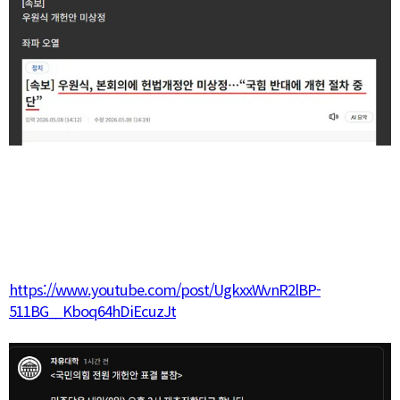
https://www.youtube.com/post/UgkxxWvnR2lBP-
511BG__Kboq64hDiEcuzJt