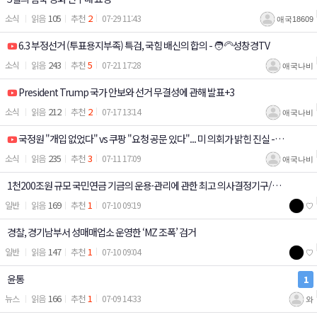
105
2
소식
07-29 11:43
애국18609
6.3 부정선거 (투표용지부족) 특검, 국힘 배신의 합의 - 🧑‍🦳성창경TV
243
5
소식
07-21 17:28
애국나비
President Trump 국가 안보와 선거 무결성에 관해 발표+3
212
2
소식
07-17 13:14
애국나비
국정원 "개입 없었다" vs 쿠팡 "요청 공문 있다"... 미 의회가 밝힌 진실 -⛑️
235
3
소식
07-11 17:09
애국나비
고논
1천200조원 규모 국민연금 기금의 운용·관리에 관한 최고 의사결정기구/국
169
1
일반
07-10 09:19
♡
민연금 기금운용전문위원, 연임 가능해진다…최대 6년/청와대 사회수석에
경찰, 경기남부서 성매매업소 운영한 ‘MZ 조폭’ 검거
민노총 출신 김경자
147
1
일반
07-10 09:04
♡
윤통
1
166
1
뉴스
07-09 14:33
와