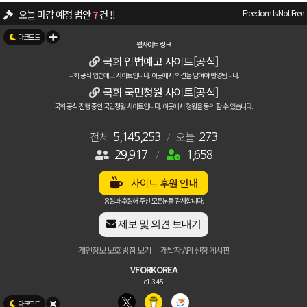
오늘 마감 예정 법안
7
건 !!
Freedom Is Not Free
뉴스/소식 - 대입시로 고교 때부터 각성제복용/마약밀수, "청정국? 이젠 오염국
웹사이트 링크
국회 입법예고 사이트[공식]
자유게시판 - 🚨 국회 입법예정법안 관련 긴급공지
[12]
벤테타
국회 공식 입법예고 사이트입니다. 이곳에서 의견을 남여야 반영됩니다.
29917
명의 애국자가 가입하여 활동중입니다.
국회 국민청원 사이트[공식]
국회 공식 진행 중인 국민청원 사이트입니다. 이곳에서 청원을 동의 할 수 있습니다.
자유게시판 - 입법예고관련 추가 공지 안내
[7]
벤테타
26
건의 주요 청원이 진행중입니다.
전체
오늘
[청원확인하기]
5,145,253
/
273
29,917
/
1,658
자유게시판 - 방해 하지마~
애국337
입법/청원 - 🚨 국회 입법예정법안 관련 긴급공지
[4]
사이트 후원 안내
벤테타
응원과 후원해 주신 모든분들 감사합니다.
제보 및 의견 보내기
개인정보 보호 방침 보기
개발자 API 신청 게시판
|
VFORKOREA
c1.3.45