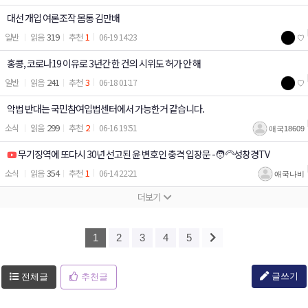
대선 개입 여론조작 몸통 김만배
319
1
일반
06-19 14:23
♡
홍콩, 코로나19 이유로 3년간 한 건의 시위도 허가 안 해
241
3
일반
06-18 01:17
♡
악법 반대는 국민참여입법센터에서 가능한거 같습니다.
299
2
소식
06-16 19:51
애국18609
무기징역에 또다시 30년 선고된 윤 변호인 충격 입장문 -🧑‍🦳성창경TV
354
1
소식
06-14 22:21
애국나비
1
2
3
4
5
글쓰기
전체글
추천글