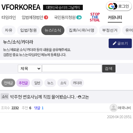
VFORKOREA
STOP
타임라인
입법예정
국민
부정선거
THE
커뮤니티
7
26
STEAL
자유
입법/청원
뉴스/소식
집회/시위/서명
부정선거
유머
뉴스/소식/카더라
글쓰기
뉴스/새로운 소식/카더라 등의 내용을 공유해주세요.
검증된 중요 뉴스는 타임라인 메뉴에 등록됩니다.
전체글
추천글
일반
뉴스
소식
카더라
박주현 변호사님께 직접 물어봤습니다. -⛑️고논
소식
조회수
2232
추천
6
댓글
1
애국나비
2026-04-20 19:51