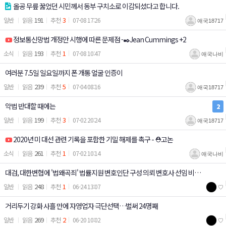
올공 무릎 꿇었던 시민께서 동부 구치소로 이감되셨다고 합니다.
191
3
일반
07-08 17:26
애국18717
정보통신망법 개정안 시행에 따른 문제점 -✒️Jean Cummings +2
193
1
소식
07-08 10:47
애국나비
여러분 7.5일 일요일까지 폰 개통 얼굴 인증이
239
5
일반
07-04 08:16
애국18717
악법 반대할 때에는
2
199
3
일반
07-02 20:24
애국18717
2020년 미 대선 관련 기록을 포함한 기밀 해제를 촉구 - ⛑️고논
261
1
소식
07-02 10:14
애국나비
대검, 대한변협에 '법왜곡죄' 법률지원 변호인단 구성 의뢰 변호사 선임 비용
248
1
일반
06-24 13:07
♡
건당 최대 4천만원 지원 / 위철환 중앙선관위원 대한변호사협회장 등 역임
거리두기 강화 사흘 만에 자영업자 극단선택…벌써 24명째
269
2
일반
06-20 10:02
♡