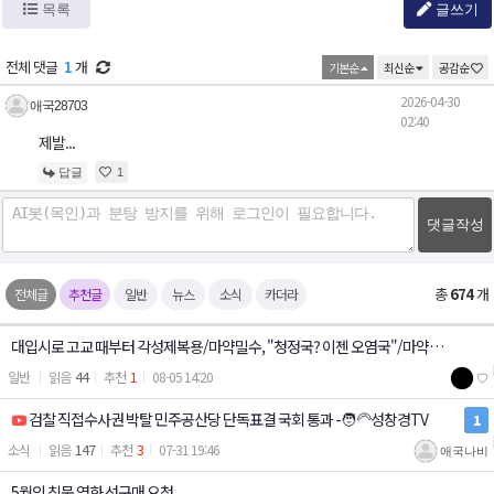
목록
글쓰기
전체 댓글
1
개
기본순
최신순
공감순
2026-04-30
애국28703
02:40
제발...
답글
1
댓글작성
총
674
개
전체글
추천글
일반
뉴스
소식
카더라
대입시로 고교 때부터 각성제복용/마약밀수, "청정국? 이젠 오염국"/마약류
44
1
일반
08-05 14:20
♡
사범 매년 느는데…보완수사 폐지에 檢 고심
검찰 직접수사권 박탈 민주공산당 단독표결 국회 통과 -🧑‍🦳성창경TV
1
147
3
소식
07-31 19:46
애국나비
5월의 침묵 영화 선구매 요청