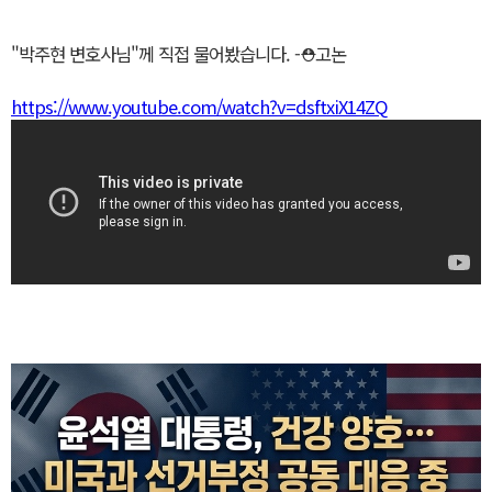
"박주현 변호사님"께 직접 물어봤습니다. -⛑️고논
https://www.youtube.com/watch?v=dsftxiX14ZQ