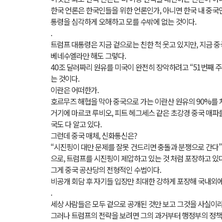
한국 언론은 한국인들을 위한 언론인가, 아니면 한국 내 중국
통령을 심각하게 오해하고 모를 수밖에 없는 것이다.
.
트럼프 대통령은 지금 겉으로는 친한 척 웃고 있지만, 지금 중
베네수엘라만 해도 그렇다.
40조 달러짜리 원유를 미국이 완전히 장악하려고 “51번째 
는 것이다.
이란은 어떠한가.
호르무즈 해협을 막아 중국으로 가는 이란산 원유의 90%를 
거기에 마르코 루비오, 피트 헤그세스 같은 초강경 중국 매파를
국도 다 알고 있다.
그런데 중국 매체, 신화통신은?
“시진핑이 대만 문제를 잘못 건드리면 충돌과 분쟁으로 간다”
으로, 트럼프를 시진핑이 제압하고 있는 것 처럼 포장하고 있다
그게 중국 공산당의 전형적인 수법이다.
비공개 회담 후 자기들 입장만 최대한 강하게 포장해 국내외에
.
세상 사람들은 모두 겉으로 공개된 것만 보고 그것을 사실이라
그러나 트럼프의 전략을 보려면 그의 과거부터 행정부의 정책,