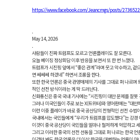
https://www.facebook.com/Jeancmgs/posts/273652
.
May 14, 2026
.
사람들이 진짜 트럼프도 모르고 언론플레이도 잘 모른다.
오늘 베이징 정상회담 이후 반응을 보면서 또 한 번 느꼈다.
트럼프가 시진핑 앞에서 “좋은 관계”라며 웃고 악수하고, 겉으
면 쎄쎄쎄 하겠네” 하면서 조롱을 한다.
또한 한국 언론은 중국 관영매체의 기사를 그대로 퍼 나르며 
적인 선전 방식이라는 게 딱 드러난다.
신화통신은 중국 국내 기사에는 “시진핑이 대만 문제를 잘못
그러나 미국인들이 주로 보는 X(트위터)와 영어판에는 “대만
이런 이중 플레이가 바로 중국 공산당의 전형적인 선전 수법이
국내에서는 국민들에게 “우리가 트럼프를 압도했다”는 강경 
이것이 중국 공산당이 국민들을 얼마나 철저하게 억압하고 세
그리고 이러한 중국의 선전 선동을 그대로 퍼 나르는 한국 언론
이것만 봐도 한국 언론은 더 이상 한국을 대변하는 언론이 아