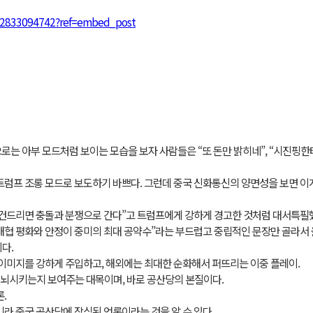
22833094742?ref=embed_post
로는 아부 모드처럼 보이는 모습을 보자 사람들은 “또 돈만 밝히네”, “시진핑한
트럼프 조롱 모드로 보도하기 바쁘다. 그런데 중국 신화통신의 양면성을 보면 이
 건드리면 충돌과 분쟁으로 간다”고 트럼프에게 강하게 경고한 것처럼 대서특필
해협 평화와 안정이 중미의 최대 공약수”라는 부드럽고 중립적인 문장만 골라서 
다.
이미지를 강하게 주입하고, 해외에는 최대한 순화해서 퍼뜨리는 이중 플레이.
뇌시키는지 보여주는 대목이며, 바로 공산당의 본질이다.
.
니라 중국 공산당에 잠식된 언론이라는 것을 알 수 있다.