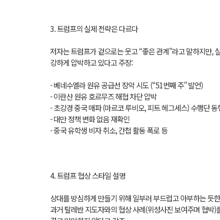
3. 트럼프의 실제 전략은 다르다
저자는 트럼프가 겉으로는 웃고 “좋은 관계”라고 말하지만, 
강하게 압박하고 있다고 주장:
- 베네수엘라 원유 공급선 장악 시도 (“51번째 주” 발언)
- 이란산 원유 호르무즈 해협 차단 압박
- 초강경 중국 매파 (마르코 루비오, 피트 헤그세스) 수행단 동
- 대만 정책 변화 없음 재확인
- 중국 유학생 비자 취소, 간첩 활동 폭로 등
4. 트럼프 협상 스타일 설명
상대를 방심하게 만들기 위해 일부러 부드럽고 아부하는 듯한
과거 탈레반 지도자와의 협상 사례(위성사진 보여주며 협박)