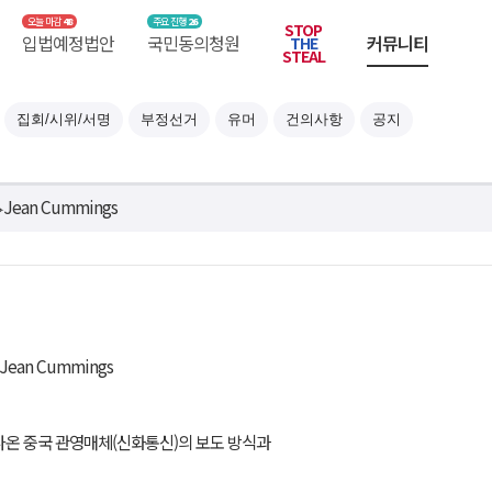
48
26
STOP
입법예정
국민
부정선거
커뮤니티
THE
STEAL
집회/시위/서명
부정선거
유머
건의사항
공지
ean Cummings
ean Cummings
 나온 중국 관영매체(신화통신)의 보도 방식과