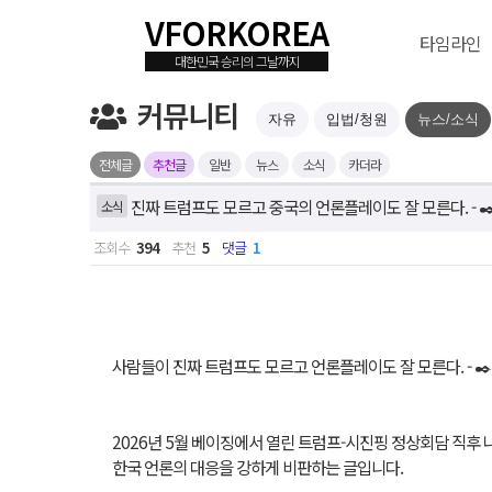
VFORKOREA
타임라인
커뮤니티
자유
입법/청원
뉴스/소식
전체글
추천글
일반
뉴스
소식
카더라
진짜 트럼프도 모르고 중국의 언론플레이도 잘 모른다. - ✒️J
소식
조회수
394
추천
5
댓글
1
사람들이 진짜 트럼프도 모르고 언론플레이도 잘 모른다. - ✒️J
2026년 5월 베이징에서 열린 트럼프-시진핑 정상회담 직후
한국 언론의 대응을 강하게 비판하는 글입니다.